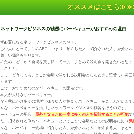
オススメはこちら≫≫
ネットワークビジネスの勧誘にバーベキューがおすすめの理由
必ず必要になるネットワークビジネスのABC。
忙しい人にとって、このABC、つまり、紹介した人、紹介された人、紹介さ
が難しい場合もあります。
そのため、どこかの会場を貸し切って一度にまとめて説明会を開きたいと思っ
まうことも。
そして、どうしても、どこか会場で開かれる説明会となると少し堅苦しい雰囲
あります。
そこで、おすすめなのがバーベキューの開催です。
日本人が大好きなバーベキュー。
春から秋にかけ多くの場所で様々な人が集まりバーベキューを楽しんでいます
そんな、バーベキューを活用しネットワークビジネスの勧誘を行うのです。
バーベキューの場合、
屋外となるため一度に多くの人を招待することが可能
で
また、招待される側もバーベキューということで会場などでの説明会に比べ
気
そんな、バーベキュー会場に紹介した人、紹介された人、紹介する人、まとめ