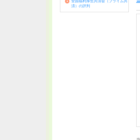
全国福利厚生共済会（プライム共
済）の評判