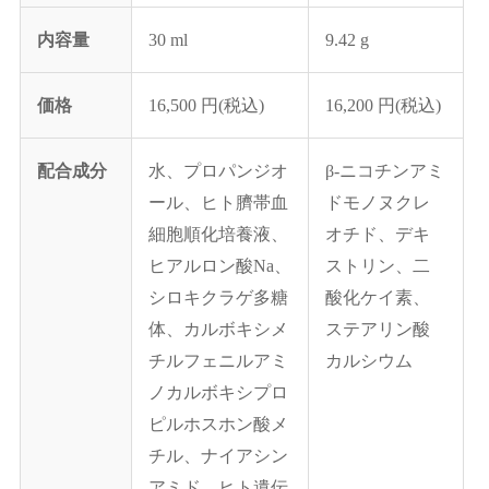
内容量
30 ml
9.42 g
価格
16,500 円(税込)
16,200 円(税込)
配合成分
水、プロパンジオ
β-ニコチンアミ
ール、ヒト臍帯血
ドモノヌクレ
細胞順化培養液、
オチド、デキ
ヒアルロン酸Na、
ストリン、二
シロキクラゲ多糖
酸化ケイ素、
体、カルボキシメ
ステアリン酸
チルフェニルアミ
カルシウム
ノカルボキシプロ
ピルホスホン酸メ
チル、ナイアシン
アミド、ヒト遺伝